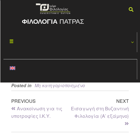
ΦΙΛΟΛΟΓΙΑ
ΠΑΤΡΑΣ
Σημασιολογία
ΟΚΤ
09
By
ΦΏΤΗΣ ΚΑΣΠΊΡΗΣ
2017
Το μάθημα
δεν προσφέρεται στο 5ο εξάμηνο
στην Κλασική ειδίκευση
, όπως εσφαλμένα είχε
γραφεί στο ωρολόγιο πρόγραμμα.
Posted in
Μη κατηγοριοποιημένο
PREVIOUS
NEXT
Ανακοίνωση για τις
Εισαγωγή στη Βυζαντινή
υποτροφίες Ι.Κ.Υ.
Φιλολογία (Α’ εξάμηνο)