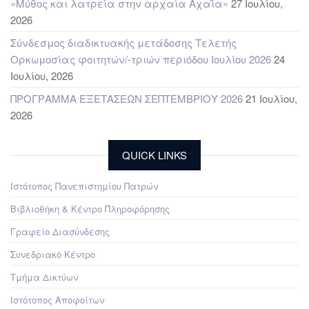
«Μύθος και λατρεία στην αρχαία Αχαΐα»
27 Ιουλίου,
2026
Σύνδεσμος διαδικτυακής μετάδοσης Τελετής
Ορκωμοσίας φοιτητών/-τριών περιόδου Ιουλίου 2026
24
Ιουλίου, 2026
ΠΡΟΓΡΑΜΜΑ ΕΞΕΤΑΣΕΩΝ ΣΕΠΤΕΜΒΡΙΟΥ 2026
21 Ιουλίου,
2026
QUICK LINKS
Ιστότοπος Πανεπιστημίου Πατρών
Βιβλιοθήκη & Κέντρο Πληροφόρησης
Γραφείο Διασύνδεσης
Συνεδριακό Κέντρο
Τμήμα Δικτύων
Ιστότοπος Αποφοίτων