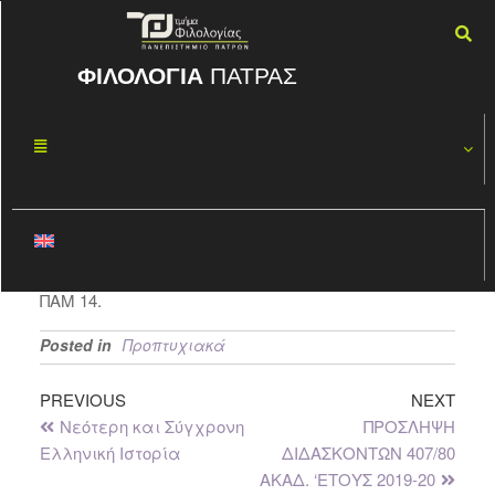
ΦΙΛΟΛΟΓΙΑ
ΠΑΤΡΑΣ
ΔΙΑΛΕΚΤΟΛΟΓΊ
ΟΚΤ
18
Α
2019
By
ΦΏΤΗΣ ΚΑΣΠΊΡΗΣ
Οι παραδόσεις του μαθήματος θα ξεκινήσουν την
Πέμπτη 24/10 και ώρες 15.00-18.00 στην αίθουσα
ΠΑΜ 14.
Posted in
Προπτυχιακά
PREVIOUS
NEXT
Νεότερη και Σύγχρονη
ΠΡΟΣΛΗΨΗ
Ελληνική Ιστορία
ΔΙΔΑΣΚΟΝΤΩΝ 407/80
ΑΚΑΔ. ‘ΕΤΟΥΣ 2019-20