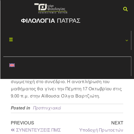
ΦΙΛΟΛΟΓΙΑ
ΠΑΤΡΑΣ
ΣΥΓΚΡΙΤΙΚΗ
ΟΚΤ
11
ΣΥΝΤΑΞΗ
2018
By
ΦΏΤΗΣ ΚΑΣΠΊΡΗΣ
Το μάθημα της Παρασκευής 12 Οκτωβρίου δεν θα
διδαχθεί λόγω απουσίας της διδάσκουσας για
συμμετοχή στο συνέδριο. Η αναπλήρωση του
μαθήματος θα γίνει την Πέμπτη 17 Οκτωβρίου στις
9.00 π.μ. στην Αίθουσα Όλγα Βαρτζιώτη.
Posted in
Προπτυχιακά
PREVIOUS
NEXT
ΣΥΝΕΝΤΕΥΞΕΙΣ ΠΜΣ
Υποδοχή Πρωτοετών