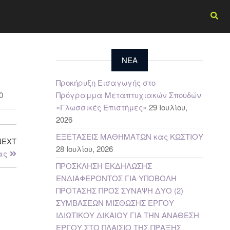
NEA
Προκήρυξη Εισαγωγής στο
0
Πρόγραμμα Μεταπτυχιακών Σπουδών
«Γλωσσικές Επιστήμες»
29 Ιουλίου,
2026
ΕΞΕΤΑΣΕΙΣ ΜΑΘΗΜΑΤΩΝ κας ΚΩΣΤΙΟΥ
NEXT
28 Ιουλίου, 2026
ας
ΠΡΟΣΚΛΗΣΗ ΕΚΔΗΛΩΣΗΣ
ΕΝΔΙΑΦΕΡΟΝΤΟΣ ΓΙΑ ΥΠΟΒΟΛΗ
ΠΡΟΤΑΣΗΣ ΠΡΟΣ ΣΥΝΑΨΗ ΔΥΟ (2)
ΣΥΜΒΑΣΕΩΝ ΜΙΣΘΩΣΗΣ ΕΡΓΟΥ
ΙΔΙΩΤΙΚΟΥ ΔΙΚΑΙΟΥ ΓΙΑ ΤΗΝ ΑΝΑΘΕΣΗ
ΕΡΓΟΥ ΣΤΟ ΠΛΑΙΣΙΟ ΤΗΣ ΠΡΑΞΗΣ