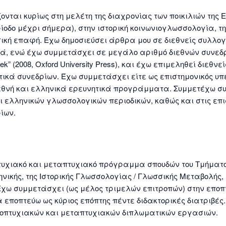
νται κυρίως στη μελέτη της διαχρονίας των ποικιλιών της 
ίοδο μέχρι σήμερα), στην ιστορική κοινωνιογλωσσολογία, τ
ική επαφή. Έχω δημοσιεύσει άρθρα μου σε διεθνείς συλλογ
ικά, ενώ έχω συμμετάσχει σε μεγάλο αριθμό διεθνών συνεδρ
k” (2008, Oxford University Press), και έχω επιμεληθεί διεθνεί
τικά συνεδρίων. Έχω συμμετάσχει είτε ως επιστημονικός υπ
ιεθνή και ελληνικά ερευνητικά προγράμματα. Συμμετέχω σ
αι ελληνικών γλωσσολογικών περιοδικών, καθώς και στις επ
ίων.
τυχιακό και μεταπτυχιακό πρόγραμμα σπουδών του Τμήματ
ηνικής, της Ιστορικής Γλωσσολογίας / Γλωσσικής Μεταβολής, 
Έχω συμμετάσχει (ως μέλος τριμελών επιτροπών) στην εποπ
εποπτεύω ως κύριος επόπτης πέντε διδακτορικές διατριβές.
οπτυχιακών και μεταπτυχιακών διπλωματικών εργασιών.