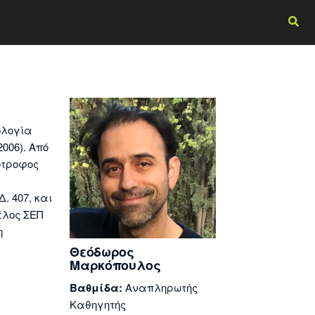
ολογία
2006). Από
πότροφος
. 407, και
έλος ΣΕΠ
η
Θεόδωρος
Μαρκόπουλος
Βαθμίδα:
Αναπληρωτής
Καθηγητής