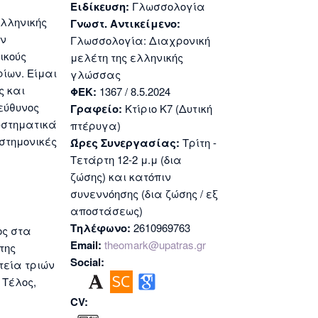
Ειδίκευση:
Γλωσσολογία
Ελληνικής
Γνωστ. Αντικείμενο:
ην
Γλωσσολογία: Διαχρονική
ικούς
μελέτη της ελληνικής
ίων. Είμαι
γλώσσας
ς και
ΦΕΚ:
1367 / 8.5.2024
εύθυνος
Γραφείο:
Κτίριο Κ7 (Δυτική
υστηματικά
πτέρυγα)
ιστημονικές
Ώρες Συνεργασίας:
Τρίτη -
Τετάρτη 12-2 μ.μ (δια
ζώσης) και κατόπιν
συνεννόησης (δια ζώσης / εξ
αποστάσεως)
Τηλέφωνο:
2610969763
ος στα
Email:
theomark@upatras.gr
της
Social:
τεία τριών
 Τέλος,
CV: