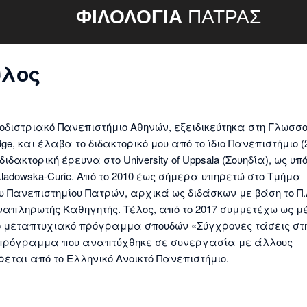
ΦΙΛΟΛΟΓΙΑ
ΠΑΤΡΑΣ
υλος
οδιστριακό Πανεπιστήμιο Αθηνών, εξειδικεύτηκα στη Γλωσσ
mbridge, και έλαβα το διδακτορικό μου από το ίδιο Πανεπιστήμιο (
δακτορική έρευνα στο University of Uppsala (Σουηδία), ως υ
adowska-Curie. Από το 2010 έως σήμερα υπηρετώ στο Τμήμα
υ Πανεπιστημίου Πατρών, αρχικά ως διδάσκων με βάση το Π.Δ
ναπληρωτής Καθηγητής. Τέλος, από το 2017 συμμετέχω ως μ
στο μεταπτυχιακό πρόγραμμα σπουδών «Σύγχρονες τάσεις στ
α πρόγραμμα που αναπτύχθηκε σε συνεργασία με άλλους
εται από το Ελληνικό Ανοικτό Πανεπιστήμιο.