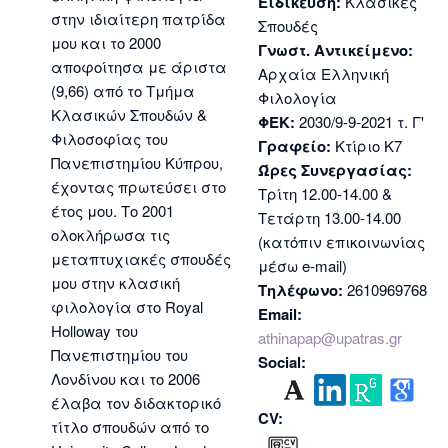
Ειδίκευση:
Κλασικές
στην ιδιαίτερη πατρίδα
Σπουδές
μου και το 2000
Γνωστ. Αντικείμενο:
αποφοίτησα με άριστα
Αρχαία Ελληνική
(9,66) από το Τμήμα
Φιλολογία
Κλασικών Σπουδών &
ΦΕΚ:
2030/9-9-2021 τ. Γ'
Φιλοσοφίας του
Γραφείο:
Κτίριο Κ7
Πανεπιστημίου Κύπρου,
Ώρες Συνεργασίας:
έχοντας πρωτεύσει στο
Τρίτη 12.00-14.00 &
έτος μου. Το 2001
Τετάρτη 13.00-14.00
ολοκλήρωσα τις
(κατόπιν επικοινωνίας
μεταπτυχιακές σπουδές
μέσω e-mail)
μου στην κλασική
Τηλέφωνο:
2610969768
φιλολογία στο Royal
Email:
Holloway του
athinapap@upatras.gr
Πανεπιστημίου του
Social:
Λονδίνου και το 2006
έλαβα τον διδακτορικό
CV:
τίτλο σπουδών από το