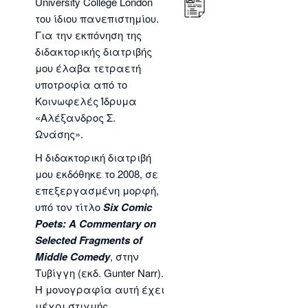
University College London
του ίδιου πανεπιστημίου.
Για την εκπόνηση της
διδακτορικής διατριβής
μου έλαβα τετραετή
υποτροφία από το
Κοινωφελές Ίδρυμα
«Αλέξανδρος Σ.
Ωνάσης».
Η διδακτορική διατριβή
μου εκδόθηκε το 2008, σε
επεξεργασμένη μορφή,
υπό τον τίτλο
Six
Comic
Poets
:
A
Commentary
on
Selected
Fragments
of
Middle
Comedy
, στην
Τυβίγγη (εκδ. Gunter Narr).
Η μονογραφία αυτή έχει
μέχρι στιγμής