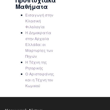
Προπτυχιακά
Μαθήματα
Εισαγωγή στην
Κλασική
Φιλολογία
Η Δημοκρατία
στην Αρχαία
Ελλάδα: οι
Μαρτυρίες των
Πηγών
Η Τέχνη της
Ρητορικής
Ο Αριστοφάνης
και η Τέχνη του
Κωμικού