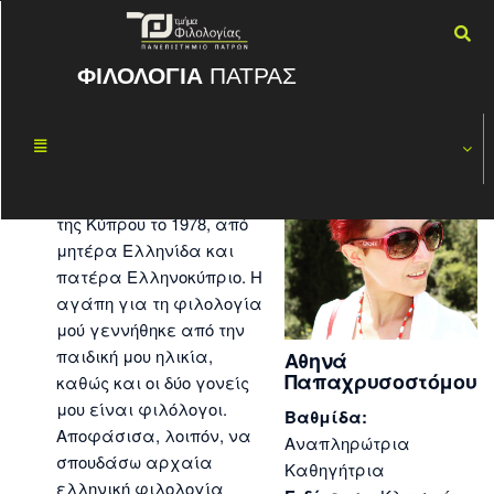
ΦΙΛΟΛΟΓΙΑ
ΠΑΤΡΑΣ
Αθηνά Παπαχρυσοστόμου
Βιογραφικά στοιχεία
Γεννήθηκα στη Λάρνακα
της Κύπρου το 1978, από
μητέρα Ελληνίδα και
πατέρα Ελληνοκύπριο. Η
αγάπη για τη φιλολογία
μού γεννήθηκε από την
παιδική μου ηλικία,
Αθηνά
Παπαχρυσοστόμου
καθώς και οι δύο γονείς
μου είναι φιλόλογοι.
Βαθμίδα:
Αποφάσισα, λοιπόν, να
Αναπληρώτρια
σπουδάσω αρχαία
Καθηγήτρια
ελληνική φιλολογία