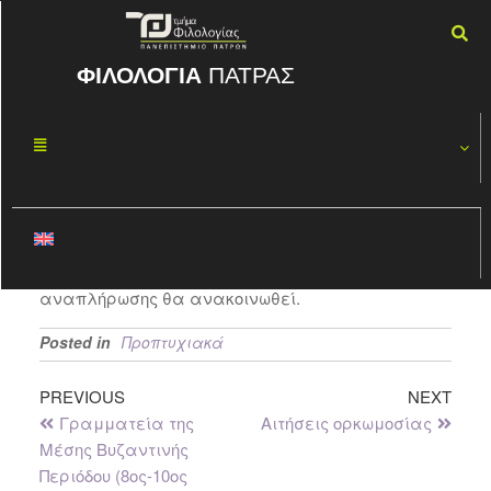
ΦΙΛΟΛΟΓΙΑ
ΠΑΤΡΑΣ
Θεωρία της
ΦΕΒ
22
Λογοτεχνίας
2017
By
ΦΏΤΗΣ ΚΑΣΠΊΡΗΣ
Το μάθημα δεν θα διδαχθεί τη Πέμπτη 23/2/2017
λόγω ασθένειας της διδάσκουσας. Η ημερομηνία
αναπλήρωσης θα ανακοινωθεί.
Posted in
Προπτυχιακά
PREVIOUS
NEXT
Γραμματεία της
Αιτήσεις ορκωμοσίας
Μέσης Βυζαντινής
Περιόδου (8ος-10ος