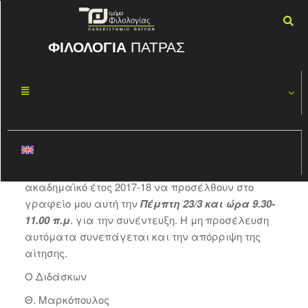
ΦΙΛΟΛΟΓΙΑ
ΠΑΤΡΑΣ
Συνεντεύξεις
ΜΑΡ
21
Εράσμους
2017
By
ΦΏΤΗΣ ΚΑΣΠΊΡΗΣ
Παρακαλούνται όσοι φοιτητές επιθυμούν να
συμμετάσχουν στο πρόγραμμα Εράσμους+ για το
ακαδημαϊκό έτος 2017-18 να προσέλθουν στο
γραφείο μου αυτή την
Πέμπτη 23/3 και ώρα 9.30-
11.00 π.μ
. για την συνέντευξη. Η μη προσέλευση
αυτόματα συνεπάγεται και την απόρριψη της
αίτησης.
Ο Διδάσκων
Θ. Μαρκόπουλος