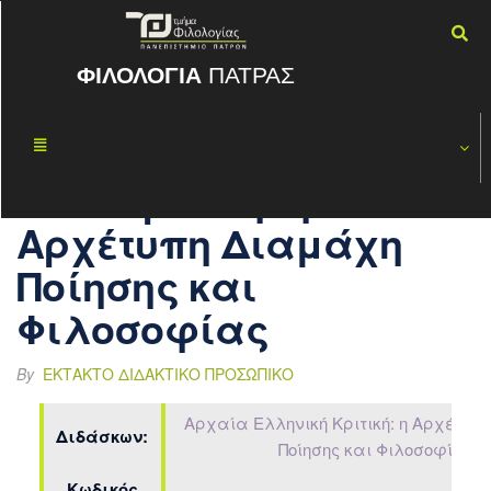
ΦΙΛΟΛΟΓΙΑ
ΠΑΤΡΑΣ
Αρχαία
ΝΟΈ
11
Ελληνική
2018
Κριτική: η
Αρχέτυπη Διαμάχη
Ποίησης και
Φιλοσοφίας
By
ΈΚΤΑΚΤΟ ΔΙΔΑΚΤΙΚΌ ΠΡΟΣΩΠΙΚΌ
Αρχαία Ελληνική Κριτική: η Αρχέτυπ
Διδάσκων:
Ποίησης και Φιλοσοφίας
Κωδικός