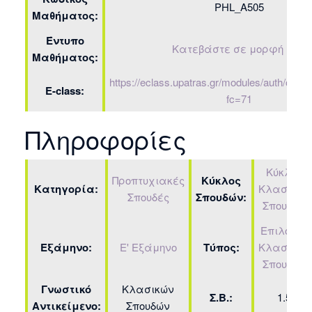
PHL_Α505
Μαθήματος:
Έντυπο
Κατεβάστε σε μορφή PDF
Μαθήματος:
https://eclass.upatras.gr/modules/auth/ope
E-class:
fc=71
Πληροφορίες
Κύκλος
Προπτυχιακές
Κύκλος
Κατηγορία:
Κλασικών
Σπουδές
Σπουδών:
Σπουδών
Επιλογής
Εξάμηνο:
Ε' Εξάμηνο
Τύπος:
Κλασικών
Σπουδών
Γνωστικό
Κλασικών
Σ.Β.:
1.5
Αντικείμενο:
Σπουδών