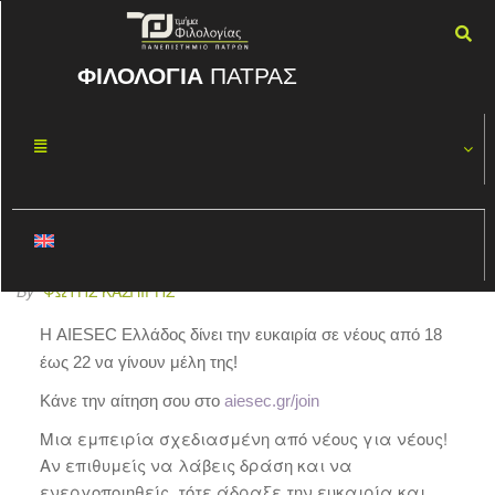
ΦΙΛΟΛΟΓΙΑ
ΠΑΤΡΑΣ
Ένταξη νέων
ΙΑΝ
18
μελών ||
2022
AIESEC in
Patras
By
ΦΏΤΗΣ ΚΑΣΠΊΡΗΣ
Η AIESEC Ελλάδος δίνει την ευκαιρία σε νέους από 18
έως 22 να γίνουν μέλη της!
Κάνε την αίτηση σου στο
aiesec.gr/join
Μια εμπειρία σχεδιασμένη από νέους για νέους!
Αν επιθυμείς να λάβεις δράση και να
ενεργοποιηθείς, τότε άδραξε την ευκαιρία και