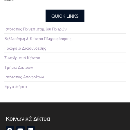
QUICK LINKS
Ιστότοπος Πανεπιστημίου Πατρών
Βιβλιοθήκη & Κέντρο Πληροφόρησης
Γραφείο Διασύνδεσης
Συνεδριακό Κέντρο
Τμήμα Δικτύων
Ιστότοπος Αποφοίτων
Εργαστήρια
Κοινωνικά Δίκτυα