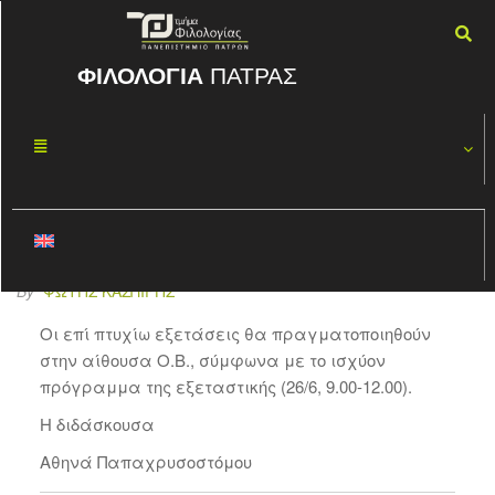
ΦΙΛΟΛΟΓΙΑ
ΠΑΤΡΑΣ
Η Δραματική
ΙΟΎΝ
21
Τέχνη του
2024
Ευριπίδη:
Αλλαγή αίθουσας
By
ΦΏΤΗΣ ΚΑΣΠΊΡΗΣ
Οι επί πτυχίω εξετάσεις θα πραγματοποιηθούν
στην αίθουσα Ο.Β., σύμφωνα με το ισχύον
πρόγραμμα της εξεταστικής (26/6, 9.00-12.00).
Η διδάσκουσα
Αθηνά Παπαχρυσοστόμου