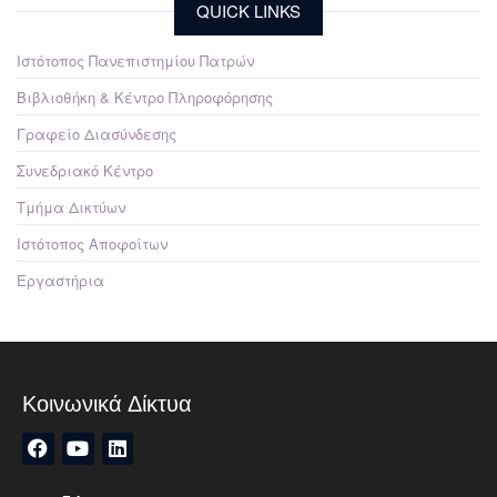
QUICK LINKS
Ιστότοπος Πανεπιστημίου Πατρών
Βιβλιοθήκη & Κέντρο Πληροφόρησης
Γραφείο Διασύνδεσης
Συνεδριακό Κέντρο
Τμήμα Δικτύων
Ιστότοπος Αποφοίτων
Εργαστήρια
Κοινωνικά Δίκτυα