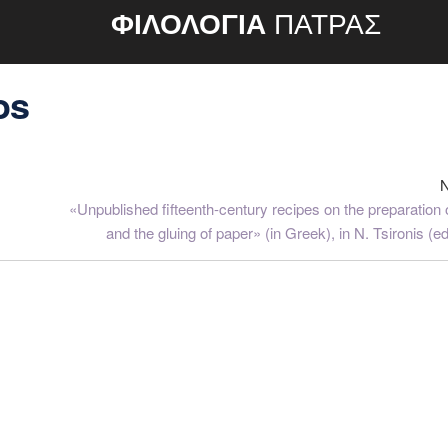
ΦΙΛΟΛΟΓΙΑ
ΠΑΤΡΑΣ
os
«Unpublished fifteenth-century recipes on the preparation 
and the gluing of paper» (in Greek), in N. Tsironis (ed