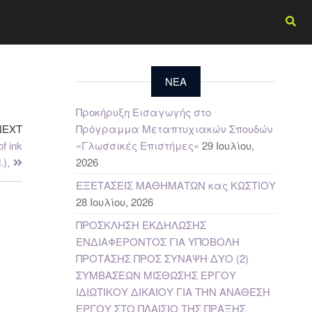
NEA
Προκήρυξη Εισαγωγής στο
NEXT
Πρόγραμμα Μεταπτυχιακών Σπουδών
of ink
«Γλωσσικές Επιστήμες»
29 Ιουλίου,
.),
2026
ΕΞΕΤΑΣΕΙΣ ΜΑΘΗΜΑΤΩΝ κας ΚΩΣΤΙΟΥ
28 Ιουλίου, 2026
ΠΡΟΣΚΛΗΣΗ ΕΚΔΗΛΩΣΗΣ
ΕΝΔΙΑΦΕΡΟΝΤΟΣ ΓΙΑ ΥΠΟΒΟΛΗ
ΠΡΟΤΑΣΗΣ ΠΡΟΣ ΣΥΝΑΨΗ ΔΥΟ (2)
ΣΥΜΒΑΣΕΩΝ ΜΙΣΘΩΣΗΣ ΕΡΓΟΥ
ΙΔΙΩΤΙΚΟΥ ΔΙΚΑΙΟΥ ΓΙΑ ΤΗΝ ΑΝΑΘΕΣΗ
ΕΡΓΟΥ ΣΤΟ ΠΛΑΙΣΙΟ ΤΗΣ ΠΡΑΞΗΣ