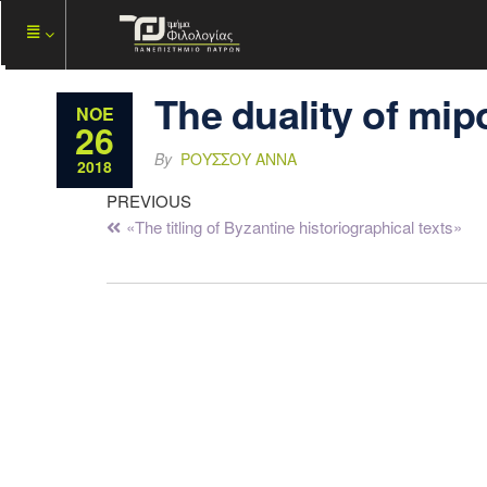
The duality of mip
ΝΟΈ
26
By
ΡΟΎΣΣΟΥ ΆΝΝΑ
2018
PREVIOUS
«The titling of Byzantine historiographical texts»