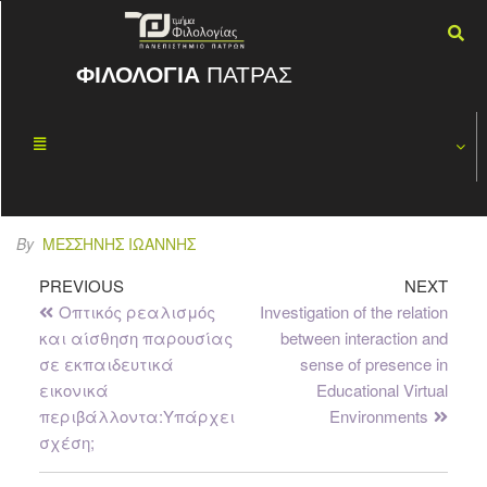
ΦΙΛΟΛΟΓΙΑ
ΠΑΤΡΑΣ
Presence in
ΔΕΚ
04
stressful virtual
2018
environments
By
ΜΕΣΣΉΝΗΣ ΙΩΆΝΝΗΣ
PREVIOUS
NEXT
Οπτικός ρεαλισμός
Investigation of the relation
και αίσθηση παρουσίας
between interaction and
σε εκπαιδευτικά
sense of presence in
εικονικά
Educational Virtual
περιβάλλοντα:Υπάρχει
Environments
σχέση;