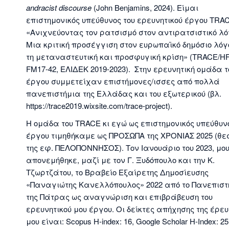
andracist discourse
(John Benjamins, 2024). Είμαι
επιστημονικός υπεύθυνος του ερευνητικού έργου TRA
«Ανιχνεύοντας τον ρατσισμό στον αντιρατσιστικό λό
Μια κριτική προσέγγιση στον ευρωπαϊκό δημόσιο λόγ
τη μεταναστευτική και προσφυγική κρίση» (TRACE/HF
FM17-42, ΕΛΙΔΕΚ 2019-2023). Στην ερευνητική ομάδα τ
έργου συμμετείχαν επιστήμονες/ισσες από πολλά
πανεπιστήμια της Ελλάδας και του εξωτερικού (βλ.
https://trace2019.wixsite.com/trace-project).
Η ομάδα του TRACE κι εγώ ως επιστημονικός υπεύθυν
έργου τιμηθήκαμε ως ΠΡΟΣΩΠΑ της ΧΡΟΝΙΑΣ 2025 (θε
της εφ. ΠΕΛΟΠΟΝΝΗΣΟΣ). Τον Ιανουάριο του 2023, μο
απονεμήθηκε, μαζί με τον Γ. Ξυδόπουλο και την Κ.
Τζωρτζάτου, το Βραβείο Εξαίρετης Δημοσίευσης
«Παναγιώτης Κανελλόπουλος» 2022 από το Πανεπιστ
της Πάτρας ως αναγνώριση και επιβράβευση του
ερευνητικού μου έργου. Οι δείκτες απήχησης της έρε
μου είναι: Scopus H-index: 16, Google Scholar H-Index: 25