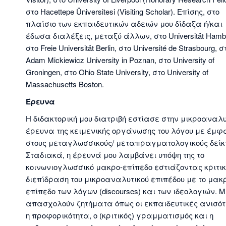
στο Hacettepe Üniversitesi (Visiting Scholar). Επίσης, στο
πλαίσιο των εκπαιδευτικών αδειών μου δίδαξα ή/και
έδωσα διαλέξεις, μεταξύ άλλων, στο Universität Hamb
στο Freie Universität Berlin, στο Université de Strasbourg, σ
Adam Mickiewicz University in Poznan, στο University of
Groningen, στο Ohio State University, στο University of
Massachusetts Boston.
Έρευνα
Η διδακτορική μου διατριβή εστίασε στην μικροαναλυ
έρευνα της κειμενικής οργάνωσης του λόγου με έμφ
στους μεταγλωσσικούς/ μεταπραγματολογικούς δείκ
Σταδιακά, η έρευνά μου λαμβάνει υπόψη της το
κοινωνιογλωσσικό μακρο-επίπεδο εστιάζοντας κριτι
διεπίδραση του μικροαναλυτικού επιπέδου με το μακ
επίπεδο των λόγων (discourses) και των ιδεολογιών. 
απασχολούν ζητήματα όπως οι εκπαιδευτικές ανισότ
η προφορικότητα, ο (κριτικός) γραμματισμός και η