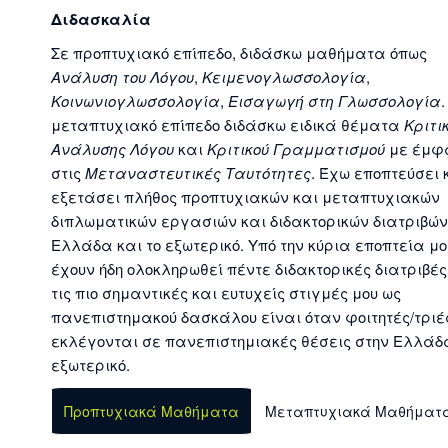
Διδασκαλία
Σε προπτυχιακό επίπεδο, διδάσκω μαθήματα όπως
Ανάλυση του Λόγου
,
Κειμενογλωσσολογία
,
Κοινωνιογλωσσολογία
,
Εισαγωγή στη Γλωσσολογία
.
μεταπτυχιακό επίπεδο διδάσκω ειδικά θέματα
Κριτι
Ανάλυσης Λόγου
και
Κριτικού Γραμματισμού
με έμφ
στις
Μεταναστευτικές Ταυτότητες
. Έχω εποπτεύσει 
εξετάσει πλήθος προπτυχιακών και μεταπτυχιακών
διπλωματικών εργασιών και διδακτορικών διατριβών
Ελλάδα και το εξωτερικό. Υπό την κύρια εποπτεία μο
έχουν ήδη ολοκληρωθεί πέντε διδακτορικές διατριβές
τις πιο σημαντικές και ευτυχείς στιγμές μου ως
πανεπιστημακού δασκάλου είναι όταν φοιτητές/τριέ
εκλέγονται σε πανεπιστημιακές θέσεις στην Ελλάδα
εξωτερικό.
Προπτυχιακά Μαθήματα
Μεταπτυχιακά Μαθήματ