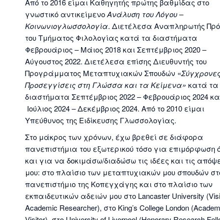
Από το 2016 είμαι Καθηγητής πρώτης βαθμίδας στο
γνωστικό αντικείμενο
Ανάλυση του Λόγου –
Κοινωνιογλωσσολογία
. Διετέλεσα Αναπληρωτής Πρ
του Τμήματος Φιλολογίας κατά τα διαστήματα
Φεβρουάριος – Μάιος 2018 και Σεπτέμβριος 2020 –
Αύγουστος 2022. Διετέλεσα επίσης Διευθυντής του
Προγράμματος Μεταπτυχιακών Σπουδών «
Σύγχρονε
Προσεγγίσεις στη Γλώσσα και τα Κείμενα»
κατά τα
διαστήματα Σεπτέμβριος 2022 – Φεβρουάριος 2024 κα
Ιούλιος 2024 – Δεκέμβριος 2024. Από το 2010 είμαι
Υπεύθυνος της Ειδίκευσης Γλωσσολογίας.
Στο μάκρος των χρόνων, έχω βρεθεί σε διάφορα
πανεπιστήμια του εξωτερικού τόσο για επιμόρφωση 
και για να δοκιμάσω/διαδώσω τις ιδέες και τις απόψ
μου: στο πλαίσιο των μεταπτυχιακών μου σπουδών στ
πανεπιστήμιο της Κοπεγχάγης και στο πλαίσιο των
εκπαιδευτικών αδειών μου στο Lancaster University (Visi
Academic Researcher), στο King’s College London (Academ
Visitor), στο University of Liverpool (Honorary Research Fell