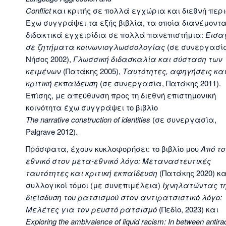
Conflict
και κριτής σε πολλά εγχώρια και διεθνή περι
Έχω συγγράψει τα εξής βιβλία, τα οποία διανέμοντα
διδακτικά εγχειρίδια σε πολλά πανεπιστήμια:
Εισα
σε ζητήματα κοινωνιογλωσσολογίας
(σε συνεργασί
Νήσος 2002),
Γλωσσική διδασκαλία και σύσταση των
κειμένων
(Πατάκης 2005),
Ταυτότητες, αφηγήσεις κα
κριτική εκπαίδευση
(σε συνεργασία, Πατάκης 2011).
Επίσης, με απεύθυνση προς τη διεθνή επιστημονική
κοινότητα έχω συγγράψει το βιβλίο
The
narrative
construction
of
identities
(σε συνεργασία,
Palgrave 2012).
Πρόσφατα, έχουν κυκλοφορήσει: το βιβλίο μου
Από το
εθνικό στον μετα-εθνικό λόγο: Μεταναστευτικές
ταυτότητες και κριτική εκπαίδευση
(Πατάκης 2020) κα
συλλογικοί τόμοι (με συνεπιμέλεια)
Ιχνηλατώντας τ
διείσδυση του ρατσισμού στον αντιρατσιστικό λόγο:
Μελέτες για τον ρευστό ρατσισμό
(Πεδίο, 2023) και
Exploring the
a
mbivalence of
l
iquid
r
acism: In between antirac