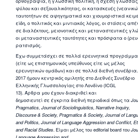
ορθογραφία, η γλωσσική πολιτική, η σχέση γλώσσας
φύλου και σεξουαλικότητας, οι κατασκευές (νεανικώ
ταυτοτήτων σε αφηγηματικά και χιουμοριστικά κειμ
είδη, ο πολιτικός και μιντιακός λόγος, οι στάσεις απ
σε διαλέκτους, μειονοτικές και μεταναστευτικές γλ
οι μεταναστευτικές ταυτότητες και πρόσφατα ο (ρευ
ρατσισμός.
Έχω συμμετάσχει σε πολλά ερευνητικά προγράμμ
(είτε ως επιστημονικός υπεύθυνος είτε ως μέλος
ερευνητικών ομάδων) και σε πολλά διεθνή συνέδρια.
2017 ήμουν κεντρικός ομιλητής στο Διεθνές Συνέδριο
Ελληνικής Γλωσσολογίας στο Λονδίνο (ICGL
13). Άρθρα μου έχουν διακριθεί και
δημοσιευτεί σε έγκριτα διεθνή περιοδικά όπως τα
Jou
Pragmatics, Journal of Sociolinguistics, Narrative Inquiry,
Discourse & Society, Pragmatics & Society, Journal of Lang
and Politics, Journal of Language Aggression and Conflict, Et
and Racial Studies
. Είμαι μέλος του editorial board του
Jou
Language Aggression and