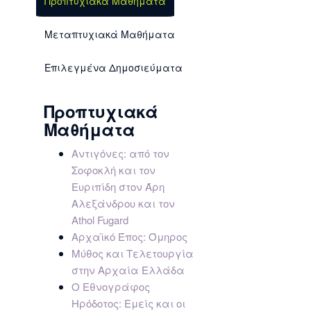
Προπτυχιακά Μαθήματα
Μεταπτυχιακά Μαθήματα
Επιλεγμένα Δημοσιεύματα
Προπτυχιακά
Μαθήματα
Αντιγόνες: από τον
Σοφοκλή και τον
Ευριπίδη στον Άρη
Αλεξάνδρου και τον
Athol Fugard
Αρχαϊκό Έπος: Όμηρος
Μύθος και Τελετουργία
στην Αρχαία Ελλάδα
Ο Εθνογράφος
Ηρόδοτος: Εμείς και οι