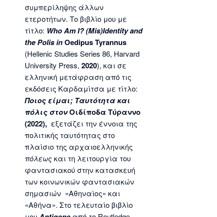
συμπερίληψης άλλων
ετεροτήτων. Το βιβλίο μου με
τίτλο:
Who Am I? (Mis)Identity and
the Polis in
Oedipus Tyrannus
(Hellenic Studies Series 86, Harvard
University Press,
2020
), και σε
ελληνική μετάφραση από τις
εκδόσεις Καρδαμίτσα με τίτλο:
Ποιος
είμαι
;
Ταυτότητα και
πόλις στον
Οιδίποδα Τύραννο
(2022),
εξετάζει την έννοια της
πολιτικής ταυτότητας στο
πλαίσιο της αρχαιοελληνικής
πόλεως
και τη λειτουργία του
φαντασιακού στην κατασκευή
των κοινωνικών φαντασιακών
σημασιών «Αθηναίος» και
«Αθήνα». Στο τελευταίο βιβλίο
μου
Antigone
από το Routledge