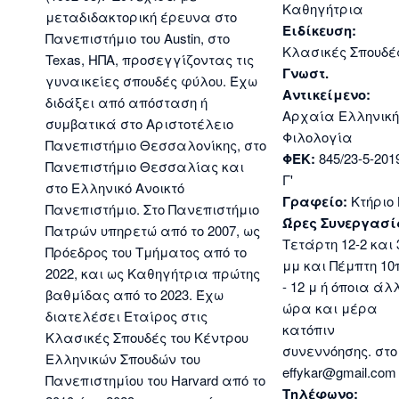
Καθηγήτρια
μεταδιδακτορική έρευνα στο
Ειδίκευση:
Πανεπιστήμιο του Austin, στο
Κλασικές Σπουδέ
Texas, ΗΠΑ, προσεγγίζοντας τις
Γνωστ.
γυναικείες σπουδές φύλου. Έχω
Αντικείμενο:
διδάξει από απόσταση ή
Αρχαία Ελληνική
συμβατικά στο Αριστοτέλειο
Φιλολογία
Πανεπιστήμιο Θεσσαλονίκης, στο
ΦΕΚ:
845/23-5-2019
Πανεπιστήμιο Θεσσαλίας και
Γ'
στο Ελληνικό Ανοικτό
Γραφείο:
Κτήριο
Πανεπιστήμιο. Στο Πανεπιστήμιο
Ώρες Συνεργασί
Πατρών υπηρετώ από το 2007, ως
Τετάρτη 12-2 και 
Πρόεδρος του Τμήματος από το
μμ και Πέμπτη 10
2022, και ως Καθηγήτρια πρώτης
- 12 μ ή όποια άλ
βαθμίδας από το 2023. Έχω
ώρα και μέρα
διατελέσει Εταίρος στις
κατόπιν
Κλασικές Σπουδές του Κέντρου
συνεννόησης. στο
Ελληνικών Σπουδών του
effykar@gmail.com
Πανεπιστημίου του Harvard από το
Τηλέφωνο: