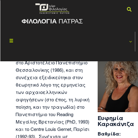
ΦΙΛΟΛΟΓΙΑ
ΠΑΤΡΑΣ
Ευφημία Καρακάντζα
Βιογραφικά Στοιχεία:
Σπούδασα Κλασική Φιλολογία
στο Αριστοτέλειο Πανεπιστήμιο
Θεσσαλονίκης (1986), και στη
συνέχεια εξειδικεύτηκα στον
θεωρητικό λόγο της ερμηνείας
των αρχαιοελληνικών
αφηγήσεων (στο έπος, τη λυρική
ποίηση, και την τραγωδία) στο
Πανεπιστήμιο του Reading
Ευφημία
Μεγάλης Βρετανίας (PhD, 1993)
Καρακάντζα
και το Centre Louis Gernet, Παρίσι
Βαθμίδα:
(1992-93). Συνέχισα με