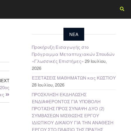
NEA
Προκήρυξη Εισαγωγής στο
Πρόγραμμα Μεταπτυχιακών Σπουδών
«Γλωσσικές Επιστήμες»
29 Ιουλίου,
2026
ΕΞΕΤΑΣΕΙΣ ΜΑΘΗΜΑΤΩΝ κας ΚΩΣΤΙΟΥ
NEXT
28 Ιουλίου, 2026
 20ος
ας
ΠΡΟΣΚΛΗΣΗ ΕΚΔΗΛΩΣΗΣ
ΕΝΔΙΑΦΕΡΟΝΤΟΣ ΓΙΑ ΥΠΟΒΟΛΗ
ΠΡΟΤΑΣΗΣ ΠΡΟΣ ΣΥΝΑΨΗ ΔΥΟ (2)
ΣΥΜΒΑΣΕΩΝ ΜΙΣΘΩΣΗΣ ΕΡΓΟΥ
ΙΔΙΩΤΙΚΟΥ ΔΙΚΑΙΟΥ ΓΙΑ ΤΗΝ ΑΝΑΘΕΣΗ
ΕΡΓΟΥ ΣΤΟ ΠΛΑΙΣΙΟ ΤΗΣ ΠΡΑΞΗΣ