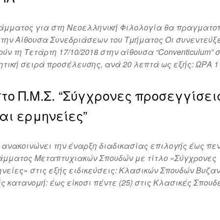
άμματος για στη Νεοελληνική Φιλολογία θα πραγματο
0 στην Αίθουσα Συνεδριάσεων του Τμήματος Οι συνεντεύξ
ν τη Τετάρτη 17/10/2018 στην αίθουσα “Conventiculum” 
τική σειρά προσέλευσης, ανά 20 λεπτά ως εξής: ΩΡΑ 
το Π.Μ.Σ. “Σύγχρονες προσεγγίσει
αι ερμηνείες”
ανακοινώνει την έναρξη διαδικασίας επιλογής έως πεν
άμματος Μεταπτυχιακών Σπουδών με τίτλο «Σύγχρονες
νείες» στις εξής ειδικεύσεις: Κλασικών Σπουδών Βυζαν
 κατανομή: έως είκοσι πέντε (25) στις Κλασικές Σπουδ