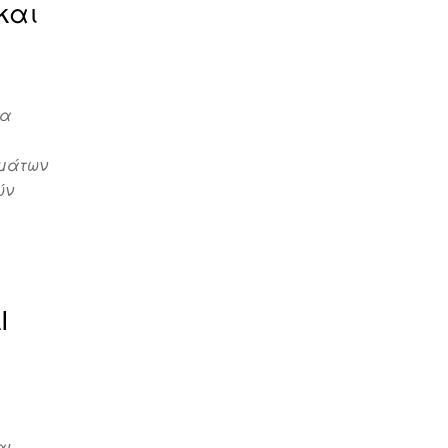
και
κα
ημάτων
ών
Ι
αι