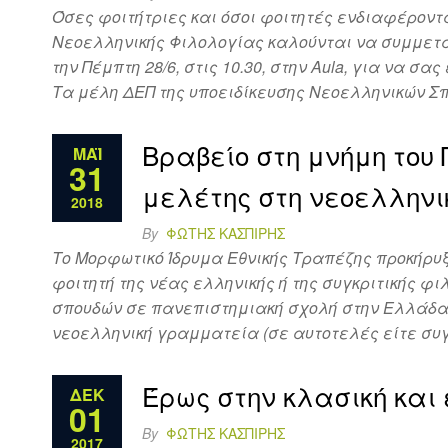
Όσες φοιτήτριες και όσοι φοιτητές ενδιαφέροντ
Νεοελληνικής Φιλολογίας καλούνται να συμμετάσ
την Πέμπτη 28/6, στις 10.30, στην Aula, για να 
Τα μέλη ΔΕΠ της υποειδίκευσης Νεοελληνικών Σπ
Βραβείο στη μνήμη το
ΜΆΙ
31
μελέτης στη νεοελληνι
2018
By
ΦΏΤΗΣ ΚΑΣΠΊΡΗΣ
Το Μορφωτικό Ίδρυμα Εθνικής Τραπέζης προκήρυξ
φοιτητή της νέας ελληνικής ή της συγκριτικής
σπουδών σε πανεπιστημιακή σχολή στην Ελλάδα ή
νεοελληνική γραμματεία (σε αυτοτελές είτε συγ
Έρως στην κλασική και
ΔΕΚ
01
By
ΦΏΤΗΣ ΚΑΣΠΊΡΗΣ
2017