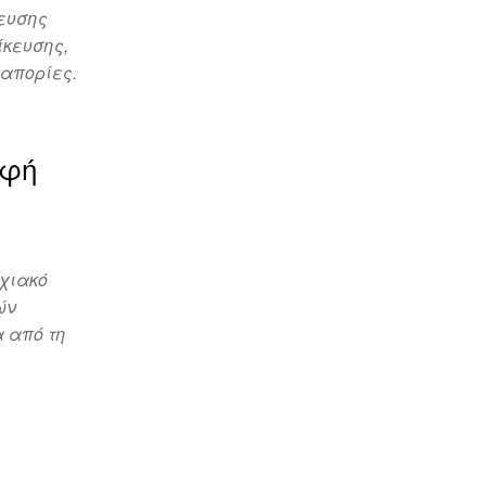
κευσης
ίκευσης,
 απορίες.
αφή
υχιακό
ών
 από τη