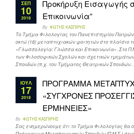
Προκήρυξη Εισαγωγής σ
ΣΕΠ
10
Επικοινωνία”
2018
By
ΦΏΤΗΣ ΚΑΣΠΊΡΗΣ
Το Τμήμα Φιλολογίας του Πανεπιστημίου Πατρών
οκτώ (18) μεταπτυχιακών φοιτητών στο πλαίσιο
«Γλωσσολογία: Γλώσσα και Επικοινωνία». Στο Π.Μ
των Φιλοσοφικών Σχολών και σχετικών τμημάτων
Σπουδών (π.χ. του Τμήματος Θεατρικών Σπουδών
ΠΡΟΓΡΑΜΜΑ ΜΕΤΑΠΤΥΧΙΑ
ΙΟΎΛ
17
«ΣΥΓΧΡΟΝΕΣ ΠΡΟΣΕΓΓΙΣ
2018
ΕΡΜΗΝΕΙΕΣ»
By
ΦΏΤΗΣ ΚΑΣΠΊΡΗΣ
Σας ενημερώνουμε ότι το Τμήμα Φιλολογίας θα ορ
Πρόγραμμα Μεταπτυχιακών Σπουδών (Π.Μ.Σ.) στι