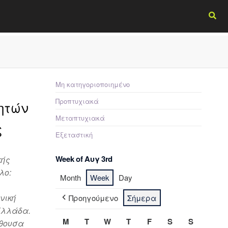
Μη κατηγοριοποιημένο
Προπτυχιακά
ητών
Μεταπτυχιακά
ς
Εξεταστική
Week of Αυγ 3rd
κής
λο:
Month
Week
Day
νική
Προηγούμενο
Σήμερα
Ελλάδα.
M
T
W
T
F
S
S
ίθoυσα