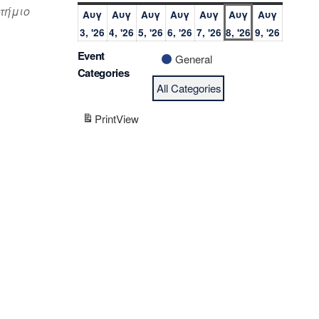
τήμιο
Αυγ
Αυγ
Αυγ
Αυγ
Αυγ
Αυγ
Αυγ
3, '26
4, '26
5, '26
6, '26
7, '26
8, '26
9, '26
Event
General
Categories
All Categories
Print
View