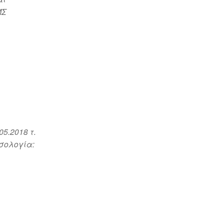
ΜΣ
νομή
5.2018 τ.
σσολογία: