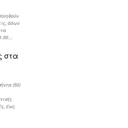
ποιηθούν
εις, όσων
στα
11.30…
ς στα
ήντα (50)
τινής
ές, έως