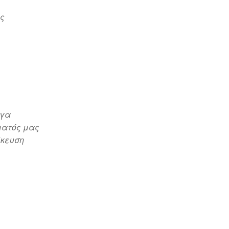
ης
λγα
ματός μας
ίκευση