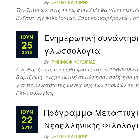
By
ΦΏΤΗΣ ΚΑΣΠΊΡΗΣ
Την Τρίτη 3/7, στις 14.15, στην Aula θα γίνει ε
Βυζαντινής Φιλολογίας. Όσοι ενδιαφέρονται καλο
Ενημερωτική συνάντηση
ΙΟΎΝ
25
γλωσσολογία
2018
By
ΤΜΉΜΑ ΦΙΛΟΛΟΓΊΑΣ
Σας θυμίζουμε ότι μεθαύριο Τετάρτη 27/6/2018 κ
Βαρτζιώτη” ενημερωτική συνάντηση / συζήτηση γ
για τις δυνατότητες συνέχισης των σπουδών σε τ
Γλωσσολογίας
Πρόγραμμα Μεταπτυχια
ΙΟΎΝ
22
Νεοελληνικής Φιλολογ
2018
By
ΦΏΤΗΣ ΚΑΣΠΊΡΗΣ