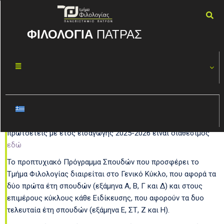
ΦΙΛΟΛΟΓΙΑ
ΠΑΤΡΑΣ
Undergraduate Studies
Καλωσορίζουμε τους νέους μας πρωτοετείς φοιτητές και τις
νέες μας πρωτοετείς φοιτήτριες!
Ο ηλεκτρονικός ενημερωτικός οδηγός ειδικά για τους/τις
πρωτοετείς με έτος εισαγωγής 2025-2026 είναι διαθέσιμος
εδώ
Το προπτυχιακό Πρόγραμμα Σπουδών που προσφέρει το
Τμήμα Φιλολογίας διαιρείται στο Γενικό Κύκλο, που αφορά τα
δύο πρώτα έτη σπουδών (εξάμηνα Α, Β, Γ και Δ) και στους
επιμέρους κύκλους κάθε Ειδίκευσης, που αφορούν τα δυο
τελευταία έτη σπουδών (εξάμηνα Ε, ΣΤ, Ζ και Η).